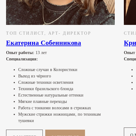
ТОП СТИЛИСТ, АРТ- ДИРЕКТОР
СТИ
Екатерина Собенникова
Кри
Опыт работы:
13 лет
Опыт
Специализация:
Специ
Сложные случаи в Колористики
⁠Выход из чёрного
Сложные техники осветления
⁠Техники бразильского блонда
⁠Естественные натуральные оттенки
⁠Мягкие плавные переходы
Работа с тонкими волосами в стрижках
Мужские стрижки ножницами, по техникам
тушевки
О 