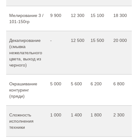
Мелирование 3 /
9 900
12 300
15 100
18 300
101-150гр
Декапирование
-
12 500
15 500
20 000
(смывка
нежелательного
цвета, выход из
черного)
Окрашивание
5 000
5 600
6 200
6 800
контуринг
(пряди)
Сложность
1 000
1 400
1 800
2 300
исполнения
техники